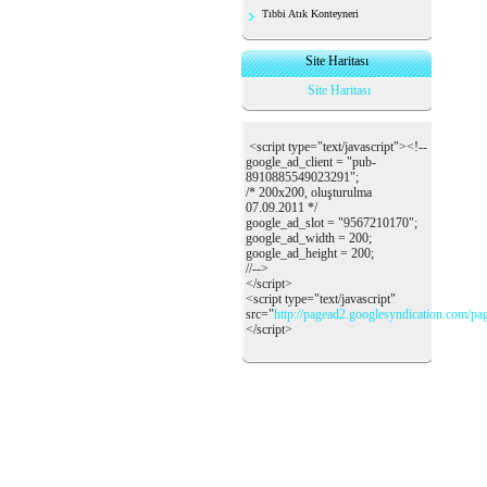
Tıbbi Atık Konteyneri
Site Haritası
Site Haritası
<script type="text/javascript"><!--
google_ad_client = "pub-
8910885549023291";
/* 200x200, oluşturulma
07.09.2011 */
google_ad_slot = "9567210170";
google_ad_width = 200;
google_ad_height = 200;
//-->
</script>
<script type="text/javascript"
src="
http://pagead2.googlesyndication.com/pa
</script>