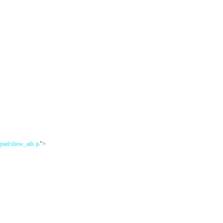
gead/show_ads.js
">