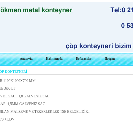
Anasayfa
Hakkımızda
Referanslar
İletişim
ÇÖP KONTEYNERİ
R 1100X1000X700 MM
E :600 LT
DE SACI :1,8 GALVENİZ SAC
AR :1,5MM GALVENİZ SAC
ILAN MALZEME VE TEKERLEKLER TSE BELGELİDİR..
270 +KDV