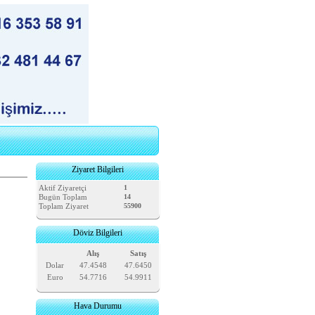
Ziyaret Bilgileri
Aktif Ziyaretçi
1
Bugün Toplam
14
Toplam Ziyaret
55900
Döviz Bilgileri
Alış
Satış
Dolar
47.4548
47.6450
Euro
54.7716
54.9911
Hava Durumu