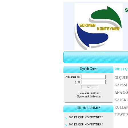
Üyelik Girişi
600 LT 
Kullanıcı adı
ÖLÇÜLE
Şifre
KAPASİT
ANA GÖV
Parolamı unuttum
Üye olmak istiyorum
KAPAKL
KULLAN
ÜRÜNLERİMİZ
FİYATI:
600 LT ÇÖP KONTEYNERİ
800 LT ÇÖP KONTEYNERİ