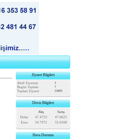
Ziyaret Bilgileri
Aktif Ziyaretçi
1
Bugün Toplam
7
Toplam Ziyaret
55893
Döviz Bilgileri
Alış
Satış
Dolar
47.4723
47.6625
Euro
54.7972
55.0168
Hava Durumu