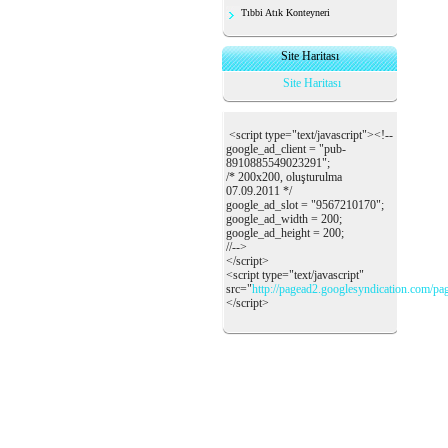
Tıbbi Atık Konteyneri
Site Haritası
Site Haritası
<script type="text/javascript"><!--
google_ad_client = "pub-
8910885549023291";
/* 200x200, oluşturulma
07.09.2011 */
google_ad_slot = "9567210170";
google_ad_width = 200;
google_ad_height = 200;
//-->
</script>
<script type="text/javascript"
src="
http://pagead2.googlesyndication.com/pa
</script>