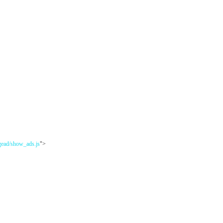
gead/show_ads.js
">